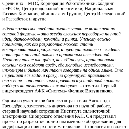
Среди них – МТС, Корпорация Робототехники, холдинг
«ЭРСО», Центр водородной энергетики, Национальная
Газовая Компания, «Биннофарм Групп», Центр Исследований
и Разработок и другие.
«Технологическое предпринимательство не возникает по
готовой формуле – это всегда сложная пересборка научной
идеи, бизнес-модели, команды и рынка. Ученому важно
понимать, как его разработка может стать
востребованным продуктом, а предпринимателю – видеть
потенциал научной школы и прикладных исследований.
Поэтому такие площадки, как «Юновус», принципиально
важны: они создают среду, где молодые исследователи,
инженеры и бизнес начинают говорить на одном языке. Это
не решает все задачи сразу, но формирует правильное
движение – от отдельных проектов к устойчивой системе
поддержки технологических лидеров»,
– отметил Первый
вице-президент АФК «Система»
Феликс Евтушенков
.
Одним из участников бизнес-завтрака стал Александр
Гренадёров, заместитель директора по научной работе,
старший научный сотрудник Института сильноточной
электроники Сибирского отделения РАН. Он представил
проект по разработке ионно-плазменного оборудования для
модификации поверхности материалов. Технология позволяет