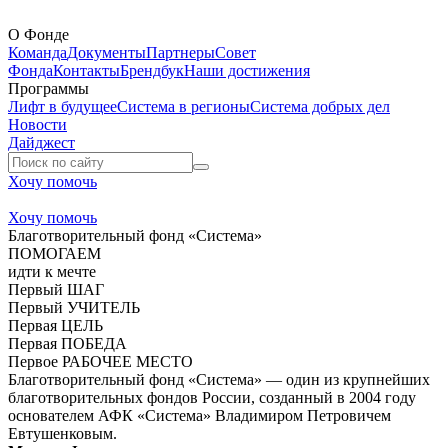
О Фонде
Команда
Документы
Партнеры
Совет
Фонда
Контакты
Брендбук
Наши достижения
Программы
Лифт в будущее
Система в регионы
Система добрых дел
Новости
Дайджест
Хочу помочь
Хочу помочь
Благотворительный фонд «Система»
ПОМОГАЕМ
идти к мечте
Первый ШАГ
Первый УЧИТЕЛЬ
Первая ЦЕЛЬ
Первая ПОБЕДА
Первое РАБОЧЕЕ МЕСТО
Благотворительный фонд «Система» — один из крупнейших
благотворительных фондов России, созданный в 2004 году
основателем АФК «Система» Владимиром Петровичем
Евтушенковым.