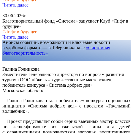
Читать далее
30.06.2026г.
Благотворительный фонд «Система» запускает Клуб «Лифт в
будущее»
#Лифт в будущее
Читать далее
Анонсы событий, возможности и ключевые новости
в удобном формате — в Telegram-канале
«Системная
благотворительность»
Галина Голинкова
Заместитель генерального директора по вопросам развития
туризма ООО «Гжель – художественные мастерские»,
победитель конкурса «Система добрых дел»
Московская область
Галина Голинкова стала победителем конкурса социальных
инициатив «Система добрых дел» с проектом «Гжельский
волшебник».
Проект представляет собой серию выездных мастер-классов
по лепке-формовке из гжельской глины для детей
с ограниченными возможностями здоровья, воспитанников