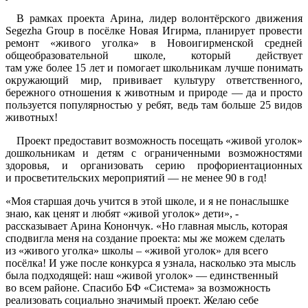
В рамках проекта Арина, лидер волонтёрского движения
Segezha Group в посёлке Новая Игирма, планирует провести
ремонт «живого уголка» в Новоигирменской средней
общеобразовательной школе, который действует
там уже более 15 лет и помогает школьникам лучше понимать
окружающий мир, прививает культуру ответственного,
бережного отношения к животным и природе — да и просто
пользуется популярностью у ребят, ведь там больше 25 видов
животных!
Проект предоставит возможность посещать «живой уголок»
дошкольникам и детям с ограниченными возможностями
здоровья, и организовать серию профориентационных
и просветительских мероприятий — не менее 90 в год!
«Моя старшая дочь учится в этой школе, и я не понаслышке
знаю, как ценят и любят «живой уголок» дети», -
рассказывает Арина Конончук. «Но главная мысль, которая
сподвигла меня на создание проекта: мы же можем сделать
из «живого уголка» школы – «живой уголок» для всего
посёлка! И уже после конкурса я узнала, насколько эта мысль
была подходящей: наш «живой уголок» — единственный
во всем районе. Спасибо БФ «Система» за возможность
реализовать социально значимый проект. Желаю себе