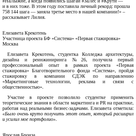
#НаЛыжне, а когда появились Шагай #ЗаЛес и #Крути —
и в них тоже. В этом году поставила личный рекорд: прошла
758 144 шага — заняла третье место в нашей компании!» –
рассказывает Лилия.
Елизавета Крекотень
Участница проекта БФ «Система» «Первая стажировка»
Москва
Елизавета Крекотень, студентка Колледжа архитектуры,
дизайна и реинжиниринга №26, получила первый
профессиональный опыт в рамках проекта «Первая
стажировка» Благотворительного фонда «Система», пройдя
стажировку в компании СДЭК по направлению
«Маркетинговые технологии, реклама и связи с
общественностью».
Участие в проекте позволило студентке применить
теоретические знания в области маркетинга и PR на практике,
работая над реальными бизнес-задачами. Елизавета отметила:
«Было очень круто получить этот опыт, который расширил
и усилил мое портфолио»
.
Ярослав Бронза