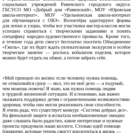
социальных учреждений Раменского городского округа:
ГБСУСО МО «Добрый дом «Раменский», МОУ «Юровская
школа-интернат», МОУ «Удельнинская школа-интернат
для обучающихся с ОВЗ». Волонтёры адаптируют формы
для лепки и узоры, чтобы все участники мастер-классов могли
успешно справиться с творческими заданиями и понять
специфику народно-художественного промысла. Кроме того,
в течение года дети смогут бесплатно посетить Объединение
«Гжель», где их будет ждать увлекательная экскурсия и особое
творческое занятие — роспись кобальтом изделия, которое
можно будет отдать на обжиг, а потом забрать себе.
«Мой принцип по жизни: если человеку нужна помощь,
не отмахивайся сразу — мол, это не моё дело — а подумай,
чем можешь помочь! Я знаю, как нужна помощь людям
в трудной жизненной ситуации. И я понимаю, как важно
оказывать поддержку детям с ограниченными возможностями
здоровья, чтобы они могли реализовать свои способности.
Я очень рада, что существует конкурс «Система добрых дел».
На финальной защите я испытала необыкновенные эмоции:
даже слышать было радостно, какие интересные и нужные
проекты придумали наши коллеги. Столько идей помощи
ближнему, которые теперь смогут воплотиться в жизнь —