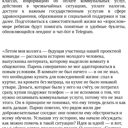
классах, информацию об оплате коммунальных услуг,
действиях в чрезвычайных ситуациях, уплате налогов,
доступе к важным государственным услугам в сфере
здравоохранения, образования и социальной поддержки и так
далее. Подготовиться к самостоятельной жизни во «взрослом»
мире ребятам будут помогать понятные и удобные буклеты,
обновляющийся лендинг и чат-бот в Telegram.
«Летом моя коллега — будущая участница нашей проектной
команды — рассказала историю молодого человека,
выпускника интерната, которому выделили комнату в
общежитии. Парень совершенно не мог адаптироваться к
новым условиям. В комнате не был ничего — и он не знал,
что необходимо купить для повседневной жизни: спал в
куртке, на кровати без матраца, на кухне не было никакой
утвари. Деньги, которые были у него на счёту, он потратил
сразу, купив подружке телефон — и не вспомнив о том, что
нужно оплачивать коммунальные услуги, потому что не знал
этого. Он в принципе не понимал, что ему теперь делать и как
жить дальше. Парню повезло, что рядом жили две
доброжелательные соседки: они помогли ему обустроиться и
всему обучили. Услышав эту историю, мы начали обсуждать:
как можно помочь в такой ситуации? Идея за идеей — и вот,