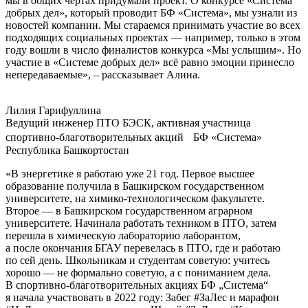
мы в общих чертах придумали проект. О конкурсе «Система
добрых дел», который проводит БФ «Система», мы узнали из
новостей компании. Мы стараемся принимать участие во всех
подходящих социальных проектах — например, только в этом
году вошли в число финалистов конкурса «Мы услышим». Но
участие в «Системе добрых дел» всё равно эмоции принесло
непередаваемые», – рассказывает Алина.
Лилия Гарифуллина
Ведущий инженер ПТО БЭСК, активная участница
спортивно-благотворительных акций БФ «Система»
Республика Башкортостан
«В энергетике я работаю уже 21 год. Первое высшее
образование получила в Башкирском государственном
университете, на химико-технологическом факультете.
Второе — в Башкирском государственном аграрном
университете. Начинала работать техником в ПТО, затем
перешла в химическую лабораторию лаборантом,
а после окончания БГАУ перевелась в ПТО, где и работаю
по сей день. Школьникам и студентам советую: учитесь
хорошо — не формально советую, а с пониманием дела.
В спортивно-благотворительных акциях БФ „Система“
я начала участвовать в 2022 году: Забег #ЗаЛес и марафон