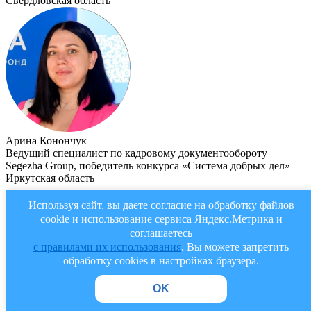
Свердловская область
Арина Конончук
Ведущий специалист по кадровому документообороту
Segezha Group, победитель конкурса «Система добрых дел»
Иркутская область
Екатерина Корякова
Используя сайт, вы даете согласие на обработку файлов
Участница проекта БФ «Система» «Первая стажировка»,
cookie и использование сервиса Яндекс.Метрика и
сотрудница АО «НИИМЭ» (ГК «Элемент»)
соглашаетесь
Московская область
с правилами их использования
. Вы можете запретить
обработку cookies в настройках браузера.
дАЙДЖЕСТ
OK